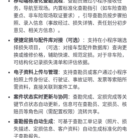
移动端标准化查勘流程
：查勘员通过小程序接收任
务，导航至现场。内置标准化查勘指引（如车险查勘
要点、非车险现场取证要求），引导查勘员按步骤拍
照、录入信息（事故经过、损失详情、责任划分初步
意见、相关方信息）。
便捷定损与配件库对接（可选）
：支持在小程序端选
择损失项目，（可选：对接车型配件数据库）查询更
换或维修价格，辅助快速、规范定损。对于非车险，
可结构化记录损失清单和评估依据。
电子资料上传与管理
：支持查勘员或客户通过小程序
拍照上传身份证、行驶证、事故证明、发票等索赔所
需资料，直接关联到案件工单。
案件状态实时更新与协同
：查勘完成、定损完成等关
键节点状态自动更新，信息可在查勘员、定损员、核
赔员等角色间（需配置权限）流转共享。
查勘报告自动生成
：可基于查勘工单记录（照片、损
失描述、定损信息、客户资料）自动生成标准化的电
子查勘报告。