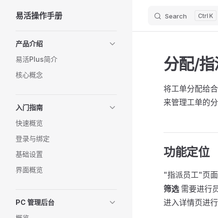
易活操作手册
Search
K
Skip to content
Sidebar Navigation
产品介绍
分配/
易活Plus简介
核心概念
将工单分配给合
来管理工单的分
入门指南
快速概览
登录与绑定
功能定位
基础设置
界面概览
"指派员工"页面
筛选
需要进行
进入详情页进行
PC 管理后台
概览