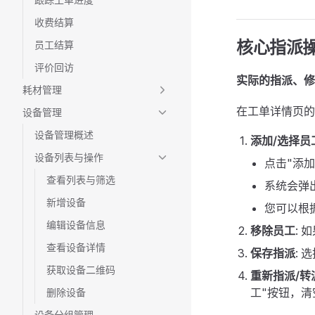
收费结算
核心指派操
员工结算
评价回访
实际的指派、修
耗材管理
在工单详情页
设备管理
设备管理概述
添加/选择员
设备列表与操作
点击"添
查看列表与筛选
系统会弹
新增设备
您可以根
编辑设备信息
移除员工
:
查看设备详情
保存指派
:
获取设备二维码
重新指派/转
工"按钮，
删除设备
设备分组管理